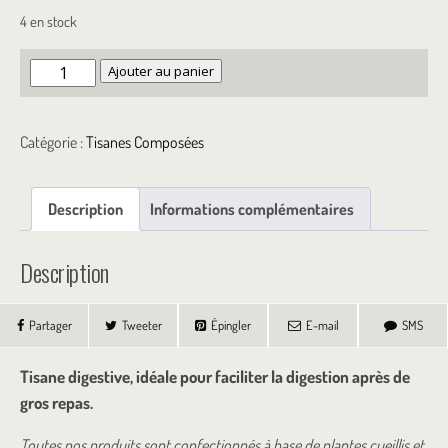
4 en stock
quantité
Ajouter au panier
de
Tisane
Catégorie :
Tisanes Composées
After-
Fête
Description
Informations complémentaires
Description
Partager
Tweeter
Épingler
E-mail
SMS
Tisane digestive, idéale pour faciliter la digestion après de
gros repas.
Toutes nos produits sont confectionnés à base de plantes cueillis et