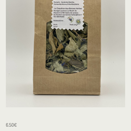
6.50
€